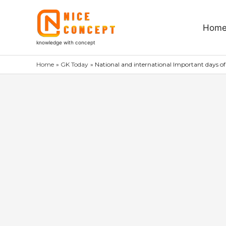
Skip
to
Hom
content
knowledge with concept
Home
GK Today
National and international Important days of