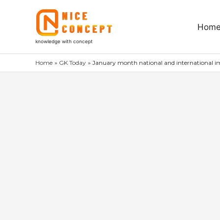
Skip
to
Hom
content
knowledge with concept
Home
GK Today
January month national and international im