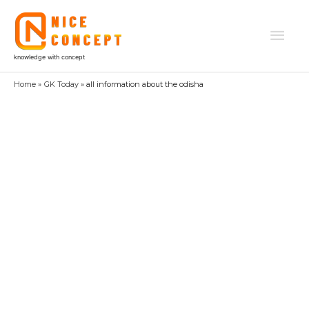
Skip
to
Mai
content
knowledge with concept
Men
Home
GK Today
all information about the odisha