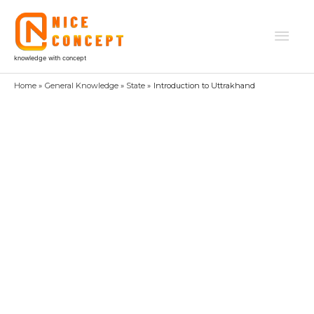
Skip
to
Mai
content
knowledge with concept
Men
Home
General Knowledge
State
Introduction to Uttrakhand