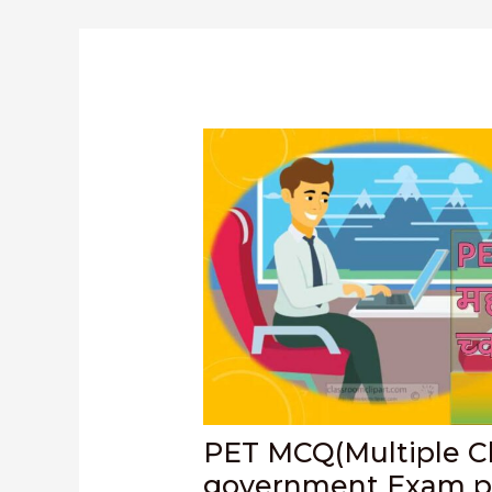
PET MCQ(Multiple Ch
government Exam p