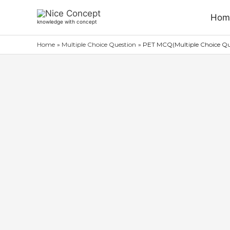
Skip
Hom
to
knowledge with concept
content
Home
Multiple Choice Question
PET MCQ(Multiple Choice Que