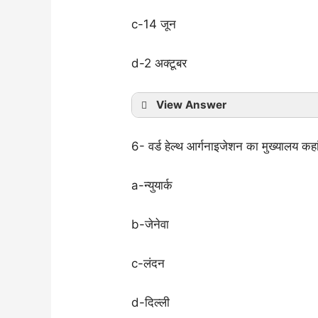
c-14 जून
d-2 अक्टूबर
View Answer
6- वर्ड हेल्थ आर्गनाइजेशन का मुख्यालय कहां
a-न्युयार्क
b-जेनेवा
c-लंदन
d-दिल्ली