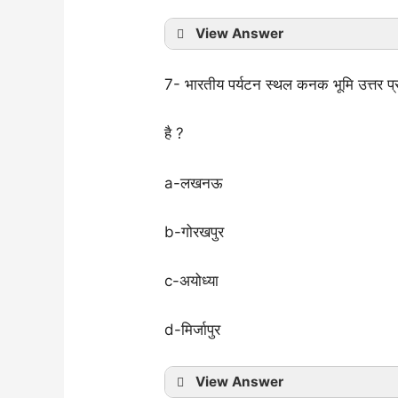
View Answer
7- भारतीय पर्यटन स्थल कनक भूमि उत्तर प्र
है ?
a-लखनऊ
b-गोरखपुर
c-अयोध्या
d-मिर्जापुर
View Answer