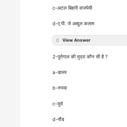
c-अटल बिहारी वाजपेयी
d-ए.पी. जे अब्दुल कलाम
View Answer
2-पुर्तगाल की मुद्रा कौन सी है ?
a-डालर
b-रुपया
c-युरो
d-पौंड