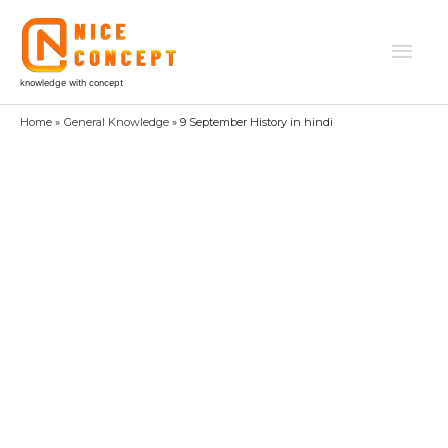
Skip
to
Mai
content
knowledge with concept
Men
Home
General Knowledge
9 September History in hindi