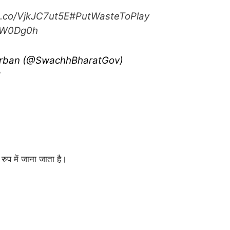
t.co/VjkJC7ut5E
#PutWasteToPlay
InW0Dg0h
rban (@SwachhBharatGov)
2
रुप में जाना जाता है।