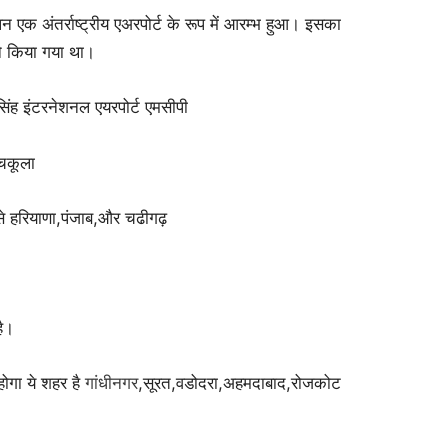
एक अंतर्राष्ट्रीय एअरपोर्ट के रूप में आरम्भ हुआ। इसका
 ने किया गया था।
ंह इंटरनेशनल एयरपोर्ट एमसीपी
ंचकूला
ैसे हरियाणा,पंजाब,और चढीगढ़
ै।
ोगा ये शहर है
गांधीनगर
,सूरत,वडोदरा,अहमदाबाद,रोजकोट