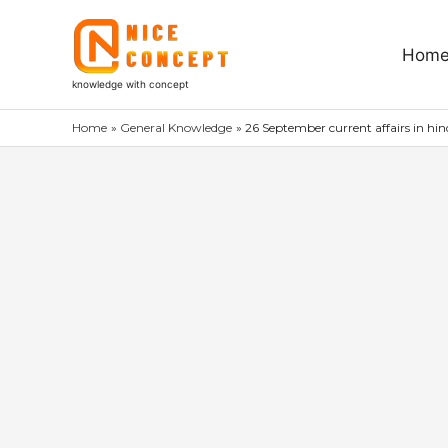
Skip
to
Hom
content
knowledge with concept
Home
General Knowledge
26 September current affairs in hindi