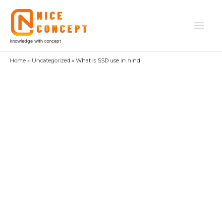
Skip
to
Mai
content
knowledge with concept
Men
Home
Uncategorized
What is SSD use in hindi