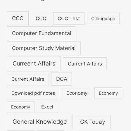
f
o
CCC
CCC
CCC Test
C language
r
:
Computer Fundamental
Computer Study Material
Curreent Affairs
Current Affairs
DCA
Current Affairs
Economy
Download pdf notes
Economy
Excel
Economy
General Knowledge
GK Today