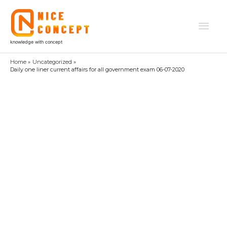
Skip
to
Mai
content
knowledge with concept
Men
Home
Uncategorized
Daily one liner current affairs for all government exam 06-07-2020