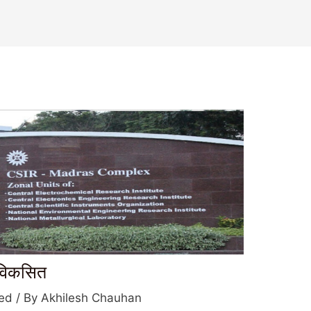
 विकसित
zed
/ By
Akhilesh Chauhan