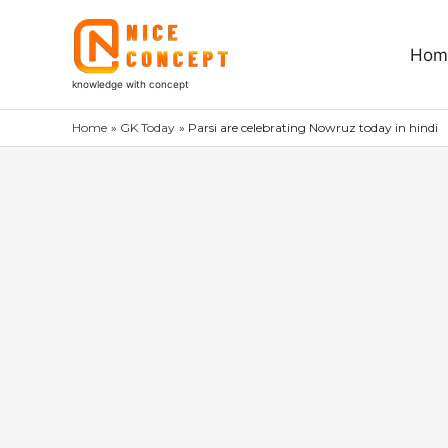
Skip
to
Hom
content
knowledge with concept
Home
GK Today
Parsi are celebrating Nowruz today in hindi