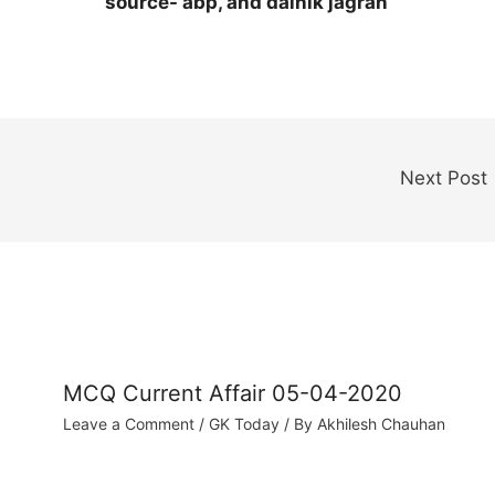
source- abp, and dainik jagran
Next Post
MCQ Current Affair 05-04-2020
Leave a Comment
/
GK Today
/ By
Akhilesh Chauhan