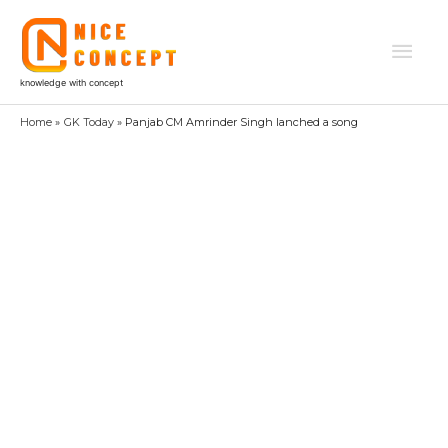
Skip
to
Mai
content
knowledge with concept
Men
Home
GK Today
Panjab CM Amrinder Singh lanched a song