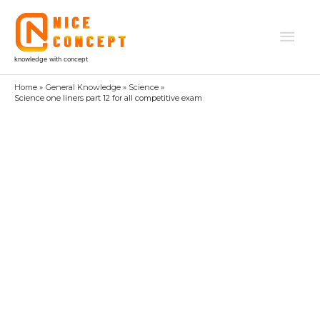
Skip
to
Mai
content
knowledge with concept
Men
Home
General Knowledge
Science
Science one liners part 12 for all competitive exam