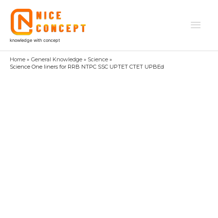
Skip
to
Mai
content
knowledge with concept
Men
Home
General Knowledge
Science
Science One liners for RRB NTPC SSC UPTET CTET UPBEd