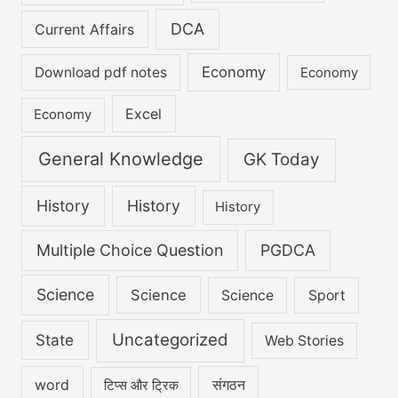
DCA
Current Affairs
Economy
Download pdf notes
Economy
Excel
Economy
General Knowledge
GK Today
History
History
History
Multiple Choice Question
PGDCA
Science
Science
Science
Sport
Uncategorized
State
Web Stories
word
संगठन
टिप्स और ट्रिक