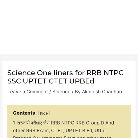
Science One liners for RRB NTPC
SSC UPTET CTET UPBEd
Leave a Comment
/
Science
/ By
Akhilesh Chauhan
Contents
hide
1
सरकारी परीक्षाए जैसे RRB NTPC RRB Group D And
other RRB Exam, CTET, UPTET B.Ed, Uttar