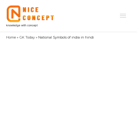
Skip
to
Mai
content
knowledge with concept
Men
Home
GK Today
National Symbols of india in hindi