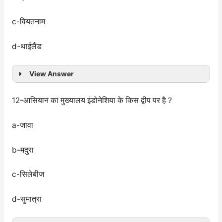
c-वियतनाम
d-थाईलैंड
View Answer
12-आसियान का मुख्यालय इंडोनेशिया के किस द्वीप पर है ?
a-जावा
b-मदुरा
c-सिलेबीज
d-सुमात्रा