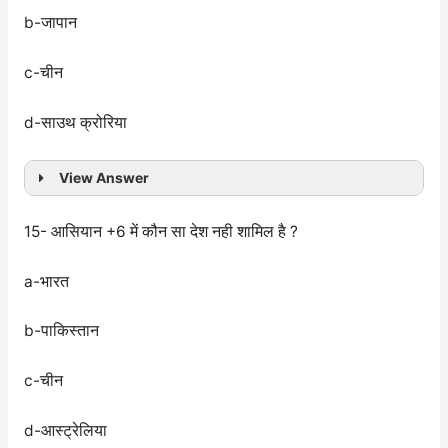
b-जापान
c-चीन
d-साउथ क्रोरिया
View Answer
15- आसियान +6 में कौन सा देश नही शामिल है ?
a-भारत
b-पाकिस्तान
c-चीन
d-आस्ट्रेलिया