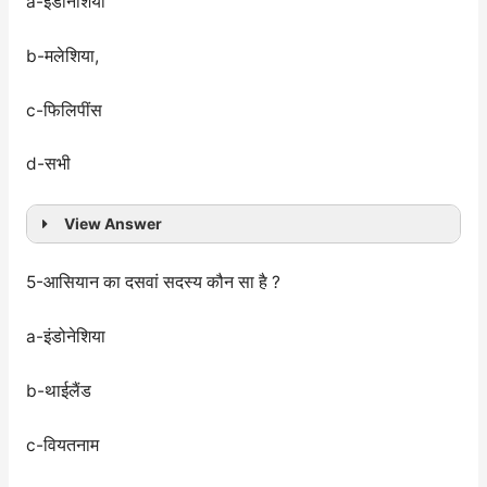
a-इंडोनेशिया
b-मलेशिया,
c-फिलिपींस
d-सभी
View Answer
5-आसियान का दसवां सदस्य कौन सा है ?
a-इंडोनेशिया
b-थाईलैंड
c-वियतनाम