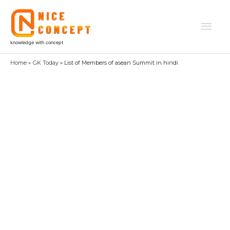
Skip
to
Mai
content
knowledge with concept
Men
Home
GK Today
List of Members of asean Summit in hindi