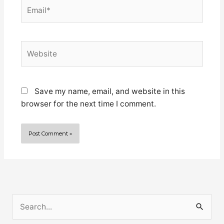
Email*
Website
Save my name, email, and website in this
browser for the next time I comment.
S
e
The captain who
Top ten important