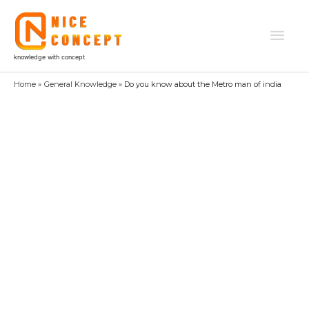
Skip
to
Mai
content
knowledge with concept
Men
Home
General Knowledge
Do you know about the Metro man of india