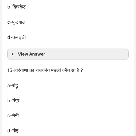
b-क्रिकेट
c-फुटबाल
d-कबड्डी
View Answer
15-हरियाणा का राजकीय मछली कौन सा है ?
a-रोहू
b-मंगूर
c-नैनी
d-मोइ