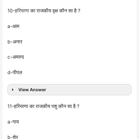
10-
हरियाणा
का राजकीय वृक्ष कौन सा है ?
a-आम
b-अनार
c-अमरुद
d-पीपल
View Answer
11-हरियाणा का राजकीय पशु कौन सा है ?
a-गाय
b-शेर