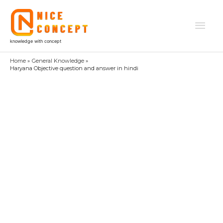
Skip
to
Mai
content
knowledge with concept
Men
Home
General Knowledge
Haryana Objective question and answer in hindi