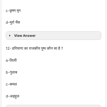
c-कृष्ण मृग
d-मुर्रा भैंस
View Answer
12- हरियाणा का राजकीय पुष्प कौन सा है ?
a-लिली
b-गुलाब
c-कमल
d-अड़हुल