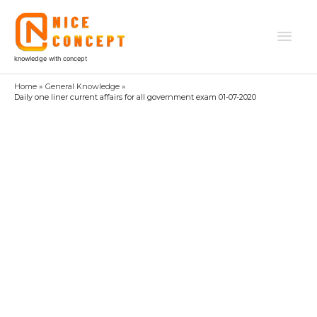
Skip
to
Mai
content
knowledge with concept
Men
Home
General Knowledge
Daily one liner current affairs for all government exam 01-07-2020