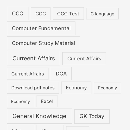
o
CCC
CCC
CCC Test
C language
r
:
Computer Fundamental
Computer Study Material
Curreent Affairs
Current Affairs
DCA
Current Affairs
Economy
Download pdf notes
Economy
Excel
Economy
General Knowledge
GK Today