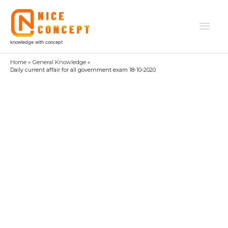
Skip
to
Mai
content
knowledge with concept
Men
Home
General Knowledge
Daily current affair for all government exam 18-10-2020