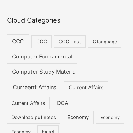
century in test
knowing which you
World Cup
ceremony
match
are making the
c
biggest mistake of
h
Cloud Categories
your life.
f
o
CCC
CCC
CCC Test
C language
r
:
Computer Fundamental
Computer Study Material
Curreent Affairs
Current Affairs
DCA
Current Affairs
Economy
Download pdf notes
Economy
Excel
Economy