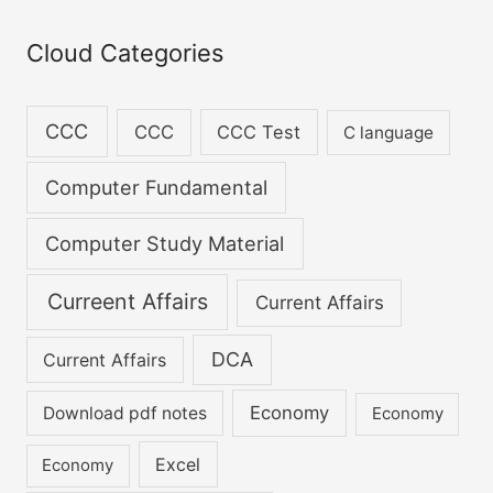
ceremony
match
are making the
c
biggest mistake of
h
Cloud Categories
your life.
f
o
CCC
CCC
CCC Test
C language
r
:
Computer Fundamental
Computer Study Material
Curreent Affairs
Current Affairs
DCA
Current Affairs
Economy
Download pdf notes
Economy
Excel
Economy