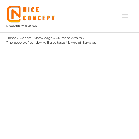
Skip
to
Mai
content
knowledge with concept
Men
Home
General Knowledge
Curreent Affairs
The people of London will also taste Mango of Banaras.