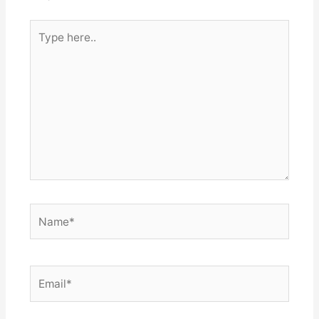
Type
here..
Name*
Email*