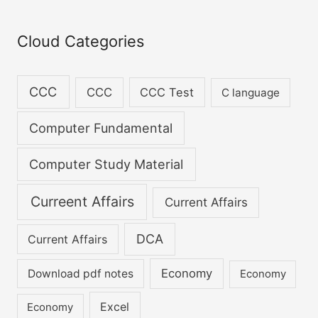
World Cup
ceremony
match
are making the
c
biggest mistake of
h
Cloud Categories
your life.
f
o
CCC
CCC
CCC Test
C language
r
:
Computer Fundamental
Computer Study Material
Curreent Affairs
Current Affairs
DCA
Current Affairs
Economy
Download pdf notes
Economy
Excel
Economy