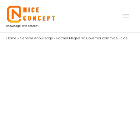
Skip
to
Mai
content
knowledge with concept
Men
Home
General Knowledge
Former Nagaland Governor commit suicide