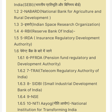
India(SEBI)(भारतीय प्रतिभूति और बिनिमय बोर्ड)
1.2
2-NABARD(National Bank for Agriculture and
Rural Development )
1.3
3-इसरो(Indian Space Research Organization)
1.4
4-RBI(Reserve Bank Of India)-
1.5
5-IRDA ( Insurance Regulatory Development
Authority)
1.6
पेमेन्ट बैंक के बारे में जाने
1.6.1
6-PFRDA (Pension fund regulatory and
Development Authority)
1.6.2
7-TRAI(Telecom Regulatory Authority of
India)
1.6.3
8- SIDBI (Small industrial Development
Bank of India)
1.6.4
9-NSE
1.6.5
10-NITI Aayog(नीति आयोग)-National
Institution for Transforming India