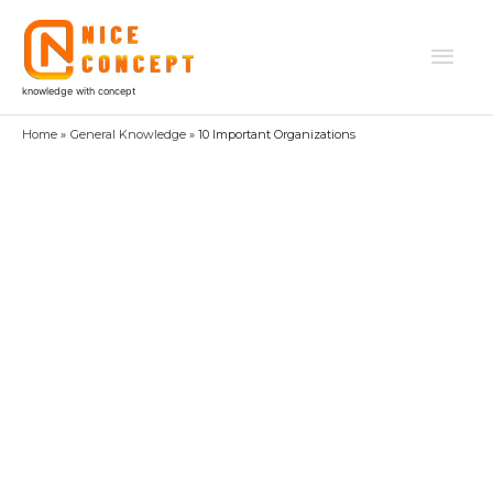
Skip
to
Mai
content
knowledge with concept
Men
Home
General Knowledge
10 Important Organizations