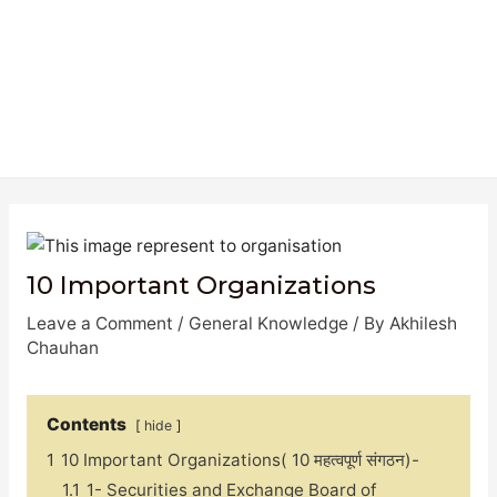
10 Important Organizations
Leave a Comment
/
General Knowledge
/ By
Akhilesh
Chauhan
Contents
hide
1
10 Important Organizations( 10 महत्वपूर्ण संगठन)-
1.1
1- Securities and Exchange Board of