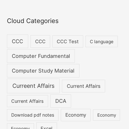
result
consecration
r
century in test
knowing which you
World Cup
ceremony
match
are making the
c
biggest mistake of
h
Cloud Categories
your life.
f
o
CCC
CCC
CCC Test
C language
r
:
Computer Fundamental
Computer Study Material
Curreent Affairs
Current Affairs
DCA
Current Affairs
Economy
Download pdf notes
Economy
Excel
Economy