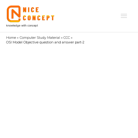
Skip
to
Mai
content
knowledge with concept
Men
Home
Computer Study Material
CCC
OSI Model Objective question and answer part-2