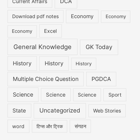
DCA
Current Affairs
Economy
Download pdf notes
Economy
Excel
Economy
General Knowledge
GK Today
History
History
History
Multiple Choice Question
PGDCA
Science
Science
Science
Sport
Uncategorized
State
Web Stories
word
संगठन
टिप्स और ट्रिक