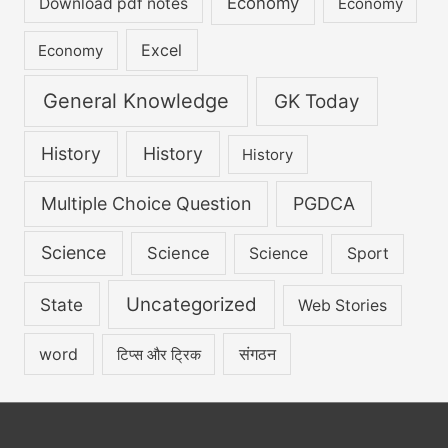
Economy
Download pdf notes
Economy
Excel
Economy
General Knowledge
GK Today
History
History
History
Multiple Choice Question
PGDCA
Science
Science
Science
Sport
Uncategorized
State
Web Stories
word
संगठन
टिप्स और ट्रिक