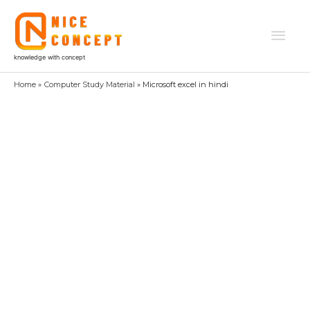
Skip
to
Mai
content
knowledge with concept
Men
Home
Computer Study Material
Microsoft excel in hindi