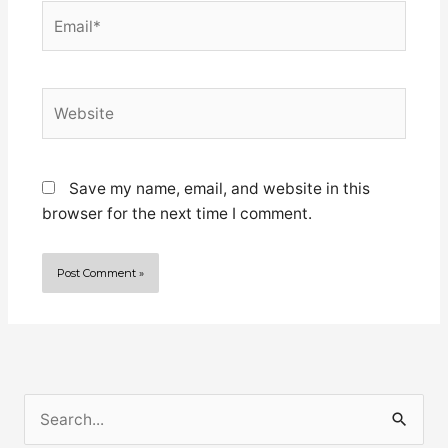
Email*
Website
Save my name, email, and website in this
browser for the next time I comment.
S
e
The captain who
Top ten important