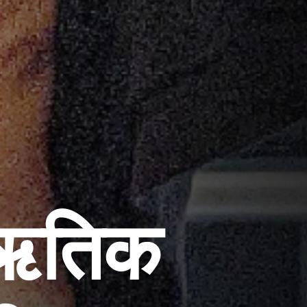
ो ऋतिक