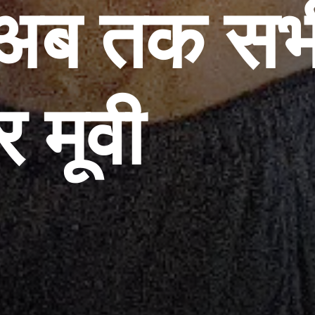
 अब तक सभ
र मूवी