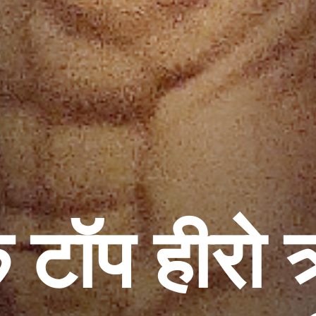
के टॉप हीर